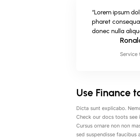
“Lorem ipsum dol
pharet consequat
donec nulla aliq
Ronal
Service 
Use Finance to
Dicta sunt explicabo. Nem
Check our docs toots see i
Cursus ornare non non mass
sed suspendisse faucibus ac