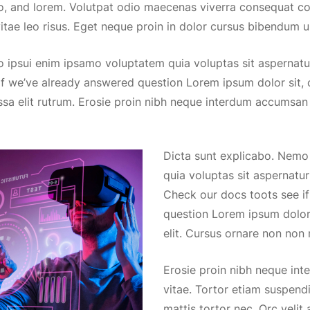
o, and lorem. Volutpat odio maecenas viverra consequat 
itae leo risus. Eget neque proin in dolor cursus bibendum u
o ipsui enim ipsamo voluptatem quia voluptas sit aspernat
f we’ve already answered question Lorem ipsum dolor sit, c
sa elit rutrum. Erosie proin nibh neque interdum accumsan
Dicta sunt explicabo. Nemo
quia voluptas sit aspernatu
Check our docs toots see i
question Lorem ipsum dolor 
elit. Cursus ornare non non 
Erosie proin nibh neque in
vitae. Tortor etiam suspend
mattis tortor nec. Orc velit 