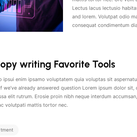
Lectus lacus lectusio habit
and lorem. Volutpat odio m
consequat condimentum di
opy writing Favorite Tools
o ipsui enim ipsamo voluptatem quia voluptas sit aspernat
f we’ve already answered question Lorem ipsum dolor sit, c
a elit rutrum. Erosie proin nibh neque interdum accumsan,
c volutpati mattis tortor nec.
tment