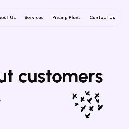
bout Us
Services
Pricing Plans
Contact Us
ut customers
s