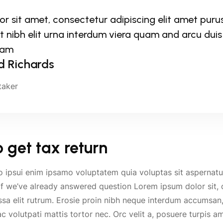
or sit amet, consectetur adipiscing elit amet puru
 nibh elit urna interdum viera quam and arcu duis 
uam
d Richards
taker
 get tax return
o ipsui enim ipsamo voluptatem quia voluptas sit aspernat
f we’ve already answered question Lorem ipsum dolor sit, c
a elit rutrum. Erosie proin nibh neque interdum accumsan,
 volutpati mattis tortor nec. Orc velit a, posuere turpis am