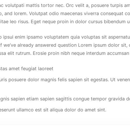
 volutpati mattis tortor nec. Orc velit a, posuere turpis am
o, and lorem. Volutpat odio maecenas viverra consequat 
itae leo risus. Eget neque proin in dolor cursus bibendum u
o ipsui enim ipsamo voluptatem quia voluptas sit aspernat
f we’ve already answered question Lorem ipsum dolor sit, c
sa elit rutrum. Erosie proin nibh neque interdum accumsan
tas amet feugiat laoreet
uris posuere dolor magnis felis sapien sit egestas. Ut vene
agnis sapien etiam sapien sagittis congue tempor gravida 
serunt ullamco est sit aliqua dolor do amet sint.