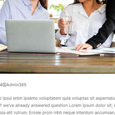
24
Admin365
o ipsui enim ipsamo voluptatem quia voluptas sit aspernat
f we’ve already answered question Lorem ipsum dolor sit, c
a elit rutrum. Erosie proin nibh neque interdum accumsan,