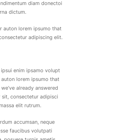
condimentum diam donectoi
rna dictum.
ur auton lorem ipsumo that
onsectetur adipiscing elit.
 ipsui enim ipsamo volupt
r auton lorem ipsumo that
f we’ve already answered
sit, consectetur adipisci
massa elit rutrum.
terdum accumsan, neque
isse faucibus volutpati
a, posuere turpis ametis.