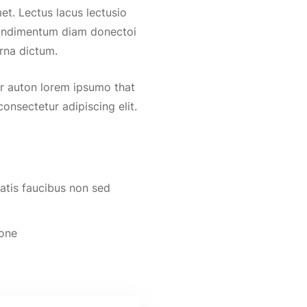
et. Lectus lacus lectusio
condimentum diam donectoi
rna dictum.
ur auton lorem ipsumo that
onsectetur adipiscing elit.
natis faucibus non sed
done